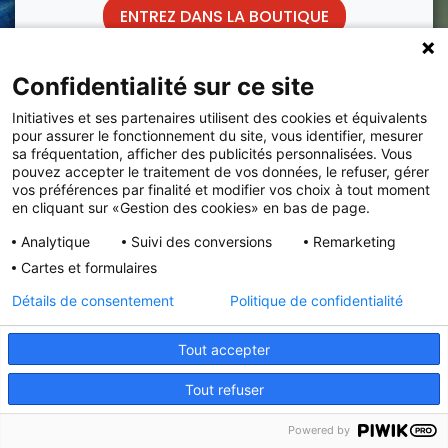
ENTREZ DANS LA BOUTIQUE
Confidentialité sur ce site
Les produits marqués
de ce logo sont cultivés
Initiatives et ses partenaires utilisent des cookies et équivalents
ou fabriqués en France
pour assurer le fonctionnement du site, vous identifier, mesurer
sa fréquentation, afficher des publicités personnalisées. Vous
pouvez accepter le traitement de vos données, le refuser, gérer
vos préférences par finalité et modifier vos choix à tout moment
en cliquant sur «Gestion des cookies» en bas de page.
Initiatives est le spécialiste français des solutions de
Analytique
Suivi des conversions
Remarketing
collecte de fonds pour les établissements scolaires et
les associations.
Cartes et formulaires
Détails de consentement
Politique de confidentialité
Tout accepter
Tout refuser
Powered by