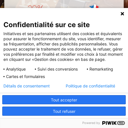
-20%
TARIF
FABRICATION
PRÉFÉRENTIEL
FRANÇAISE
Confidentialité sur ce site
Initiatives et ses partenaires utilisent des cookies et équivalents
pour assurer le fonctionnement du site, vous identifier, mesurer
sa fréquentation, afficher des publicités personnalisées. Vous
Initiatives est le spécialiste français des solutions de
pouvez accepter le traitement de vos données, le refuser, gérer
vos préférences par finalité et modifier vos choix à tout moment
collecte de fonds pour les établissements scolaires et
en cliquant sur «Gestion des cookies» en bas de page.
les associations.
Analytique
Suivi des conversions
Remarketing
Cartes et formulaires
Détails de consentement
Politique de confidentialité
Tout accepter
Tout refuser
Powered by