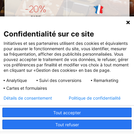
-20%
TARIF
FABRICATION
PRÉFÉRENTIEL
FRANÇAISE
Confidentialité sur ce site
Initiatives et ses partenaires utilisent des cookies et équivalents
pour assurer le fonctionnement du site, vous identifier, mesurer
VOUS PRÉFÉREZ COMMANDER VIA LE CATALOGUE
sa fréquentation, afficher des publicités personnalisées. Vous
pouvez accepter le traitement de vos données, le refuser, gérer
Remettez votre
bon de commande
et votre
vos préférences par finalité et modifier vos choix à tout moment
en cliquant sur «Gestion des cookies» en bas de page.
règlement à l'association ou à l'enseignant de votre
enfant.
Analytique
Suivi des conversions
Remarketing
Cartes et formulaires
VOIR LE CATALOGUE
Détails de consentement
Politique de confidentialité
Tout accepter
Initiatives est le spécialiste français des solutions de
Tout refuser
collecte de fonds pour les établissements scolaires et