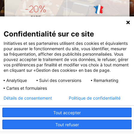
-20%
TARIF
FABRICATION
PRÉFÉRENTIEL
FRANÇAISE
Confidentialité sur ce site
Initiatives et ses partenaires utilisent des cookies et équivalents
pour assurer le fonctionnement du site, vous identifier, mesurer
VOUS PRÉFÉREZ COMMANDER VIA LE CATALOGUE
sa fréquentation, afficher des publicités personnalisées. Vous
pouvez accepter le traitement de vos données, le refuser, gérer
Remettez votre
bon de commande
et votre
vos préférences par finalité et modifier vos choix à tout moment
en cliquant sur «Gestion des cookies» en bas de page.
règlement à l'association ou à l'enseignant de votre
enfant.
Analytique
Suivi des conversions
Remarketing
Cartes et formulaires
VOIR LE CATALOGUE
Détails de consentement
Politique de confidentialité
Tout accepter
Initiatives est le spécialiste français des solutions de
Tout refuser
collecte de fonds pour les établissements scolaires et