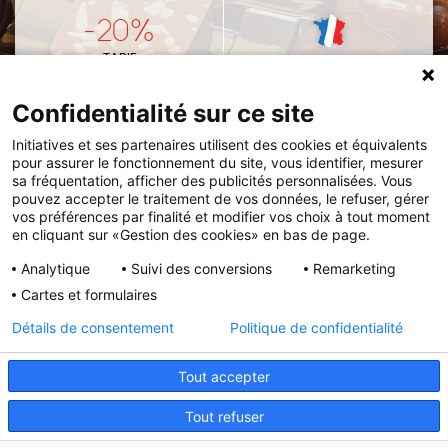
-20%
TARIF
FABRICATION
PRÉFÉRENTIEL
FRANÇAISE
Confidentialité sur ce site
Initiatives et ses partenaires utilisent des cookies et équivalents
pour assurer le fonctionnement du site, vous identifier, mesurer
VOUS PRÉFÉREZ COMMANDER VIA LE CATALOGUE
sa fréquentation, afficher des publicités personnalisées. Vous
pouvez accepter le traitement de vos données, le refuser, gérer
Remettez votre
bon de commande
et votre
vos préférences par finalité et modifier vos choix à tout moment
en cliquant sur «Gestion des cookies» en bas de page.
règlement à l'association ou à l'enseignant de votre
enfant.
Analytique
Suivi des conversions
Remarketing
Cartes et formulaires
VOIR LE CATALOGUE
Détails de consentement
Politique de confidentialité
Tout accepter
Initiatives est le spécialiste français des solutions de
Tout refuser
collecte de fonds pour les établissements scolaires et