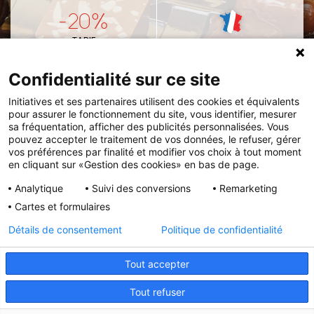
-20%
TARIF
FABRICATION
PRÉFÉRENTIEL
FRANÇAISE
Confidentialité sur ce site
Initiatives et ses partenaires utilisent des cookies et équivalents
pour assurer le fonctionnement du site, vous identifier, mesurer
VOUS PRÉFÉREZ COMMANDER VIA LE CATALOGUE
sa fréquentation, afficher des publicités personnalisées. Vous
pouvez accepter le traitement de vos données, le refuser, gérer
Remettez votre
bon de commande
et votre
vos préférences par finalité et modifier vos choix à tout moment
en cliquant sur «Gestion des cookies» en bas de page.
règlement à l'association ou à l'enseignant de votre
enfant.
Analytique
Suivi des conversions
Remarketing
Cartes et formulaires
VOIR LE CATALOGUE
Détails de consentement
Politique de confidentialité
Tout accepter
Initiatives est le spécialiste français des solutions de
Tout refuser
collecte de fonds pour les établissements scolaires et