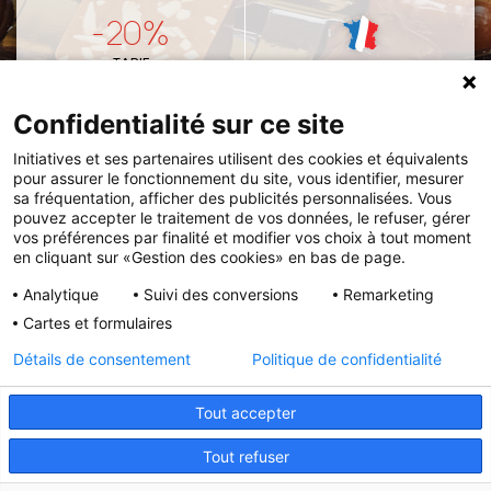
-20%
TARIF
FABRICATION
PRÉFÉRENTIEL
FRANÇAISE
Confidentialité sur ce site
Initiatives et ses partenaires utilisent des cookies et équivalents
pour assurer le fonctionnement du site, vous identifier, mesurer
VOUS PRÉFÉREZ COMMANDER VIA LE CATALOGUE
sa fréquentation, afficher des publicités personnalisées. Vous
pouvez accepter le traitement de vos données, le refuser, gérer
Remettez votre
bon de commande
et votre
vos préférences par finalité et modifier vos choix à tout moment
en cliquant sur «Gestion des cookies» en bas de page.
règlement à l'association ou à l'enseignant de votre
enfant.
Analytique
Suivi des conversions
Remarketing
Cartes et formulaires
VOIR LE CATALOGUE
Détails de consentement
Politique de confidentialité
Tout accepter
Initiatives est le spécialiste français des solutions de
Tout refuser
collecte de fonds pour les établissements scolaires et