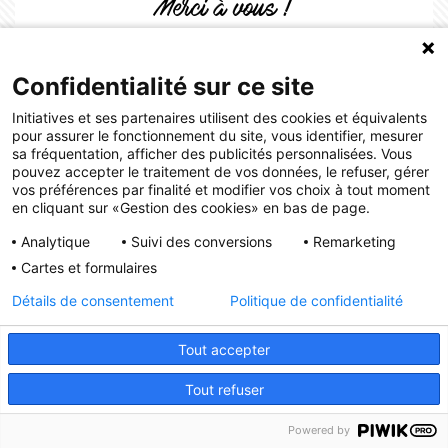
Merci à vous !
Code d'accès :
Confidentialité sur ce site
Initiatives et ses partenaires utilisent des cookies et équivalents
pour assurer le fonctionnement du site, vous identifier, mesurer
ENTREZ DANS LA BOUTIQUE
sa fréquentation, afficher des publicités personnalisées. Vous
pouvez accepter le traitement de vos données, le refuser, gérer
vos préférences par finalité et modifier vos choix à tout moment
en cliquant sur «Gestion des cookies» en bas de page.
Initiatives est le spécialiste français des solutions de
Analytique
Suivi des conversions
Remarketing
collecte de fonds pour les établissements scolaires et
Cartes et formulaires
les associations.
Détails de consentement
Politique de confidentialité
Tout accepter
Tout refuser
Powered by